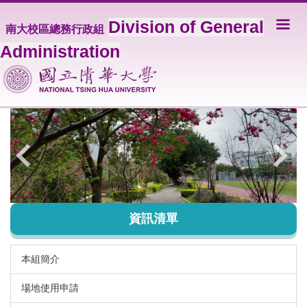
跳
Division of General
到
南大校區總務行政組
主
Administration
要
內
容
區
資訊清單
本組簡介
場地使用申請