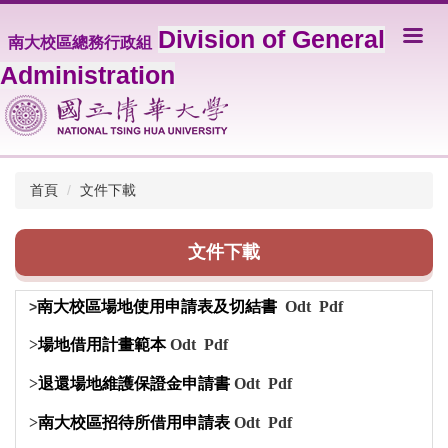
跳
Division of General
到
南大校區總務行政組
主
Administration
要
內
容
區
首頁
文件下載
文件下載
南大校區場地使用申請表及切結書
Odt
Pdf
>
>
場地借用計畫範本
Odt
Pdf
>
退還場地維護保證金申請書
Odt
Pdf
>
南大校區招待所借用申請表
Odt
Pdf